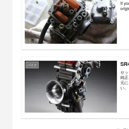
If y
origi
S
バイク
セッ
純正
元に
い。