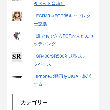
タペット音消し
FCR39→FCR35キャブレタ
ー交換
誰でもできるFCRかんたんセ
ッティング
SR400/SR500年式型式デー
タベース
iPhoneの動画をDIGAへ転送
する
カテゴリー