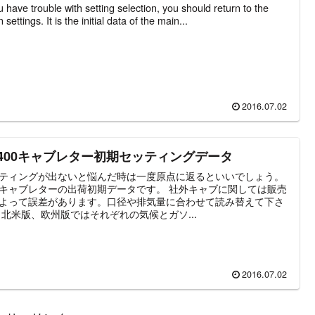
ou have trouble with setting selection, you should return to the
n settings. It is the initial data of the main...
2016.07.02
R400キャブレター初期セッティングデータ
ティングが出ないと悩んだ時は一度原点に返るといいでしょう。
キャブレターの出荷初期データです。 社外キャブに関しては販売
よって誤差があります。口径や排気量に合わせて読み替えて下さ
 北米版、欧州版ではそれぞれの気候とガソ...
2016.07.02