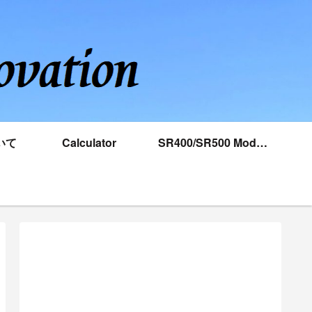
いて
Calculator
SR400/SR500 Model
database