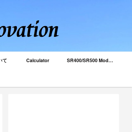
いて
Calculator
SR400/SR500 Model
database