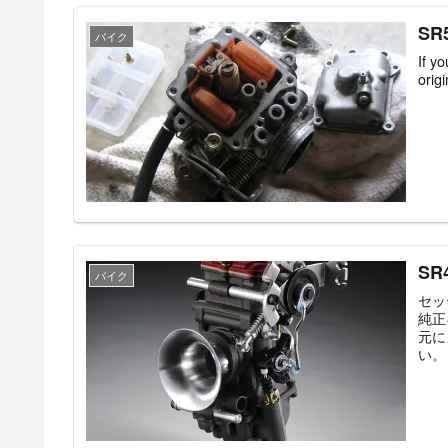
SR5
バイク
If y
origi
S
バイク
セッ
純正
元に
い。