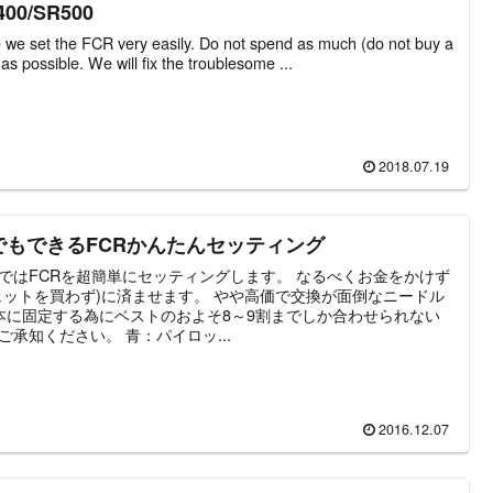
400/SR500
 we set the FCR very easily. Do not spend as much (do not buy a
jets) as possible. We will fix the troublesome ...
2018.07.19
でもできるFCRかんたんセッティング
ではFCRを超簡単にセッティングします。 なるべくお金をかけず
ェットを買わず)に済ませます。 やや高価で交換が面倒なニードル
本に固定する為にベストのおよそ8～9割までしか合わせられない
ご承知ください。 青：パイロッ...
2016.12.07