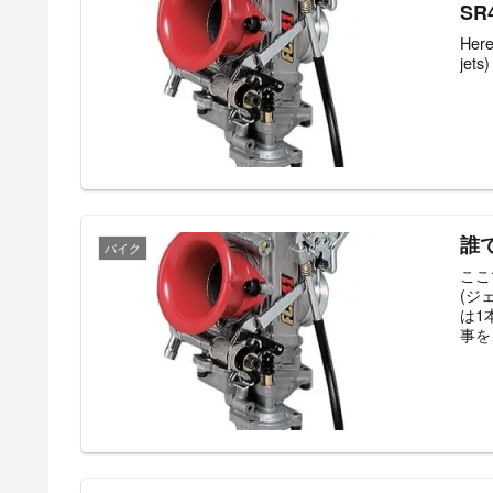
SR
Here
誰
バイク
ここ
(ジ
は1
事を