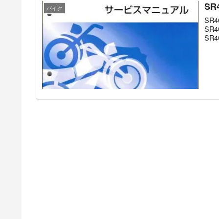
S
バイク
SR4
SR4
SR4