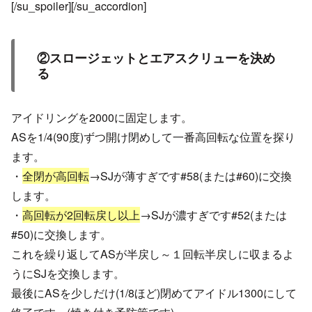
[/su_spoiler][/su_accordion]
②スロージェットとエアスクリューを決め
る
アイドリングを2000に固定します。
ASを1/4(90度)ずつ開け閉めして一番高回転な位置を探り
ます。
・
全閉が高回転
→SJが薄すぎです#58(または#60)に交換
します。
・
高回転が2回転戻し以上
→SJが濃すぎです#52(または
#50)に交換します。
これを繰り返してASが半戻し～１回転半戻しに収まるよ
うにSJを交換します。
最後にASを少しだけ(1/8ほど)閉めてアイドル1300にして