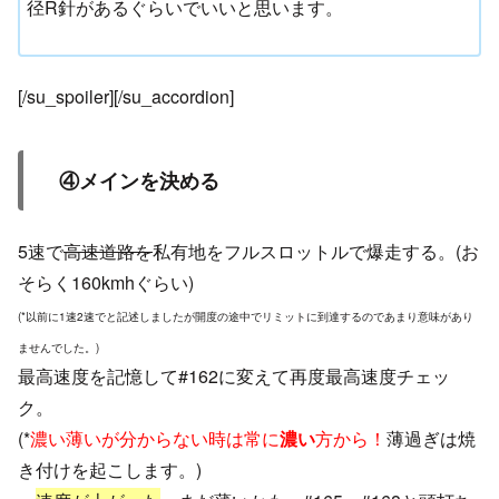
径R針があるぐらいでいいと思います。
[/su_spoiler][/su_accordion]
④メインを決める
5速で
高速道路を
私有地をフルスロットルで爆走する。(お
そらく160kmhぐらい)
(*以前に1速2速でと記述しましたが開度の途中でリミットに到達するのであまり意味があり
ませんでした。)
最高速度を記憶して#162に変えて再度最高速度チェッ
ク。
(*
濃い薄いが分からない時は常に
濃い
方から！
薄過ぎは焼
き付けを起こします。)