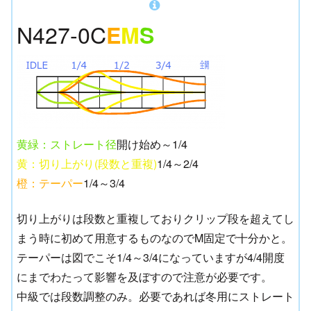
N427-0C
E
M
S
黄緑：ストレート径
開け始め～1/4
黄：切り上がり(段数と重複)
1/4～2/4
橙：テーパー
1/4～3/4
切り上がりは段数と重複しておりクリップ段を超えてし
まう時に初めて用意するものなのでM固定で十分かと。
テーパーは図でこそ1/4～3/4になっていますが4/4開度
にまでわたって影響を及ぼすので注意が必要です。
中級では段数調整のみ。必要であれば冬用にストレート