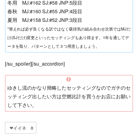
冬用 MJ:#162 SJ:#58 JNP:5段目
春秋 MJ:#160 SJ:#55 JNP:4段目
夏用 MJ:#158 SJ:#52 JNP:3段目
*替えれば必ず良くなる訳ではなく吸排気の組み合わせ次第ではMJだ
け(SJだけ)変更といったセッティングもあり得ます。1年を通してデ
ータを取り、パターンとして３つ用意しましょう。
[/su_spoiler][/su_accordion]
ゆきし流のかなり簡略したセッティングなのでガチのセ
ッティング出したい方は空燃比計を買うかお店にお願い
して下さい。
❤イイネ
0