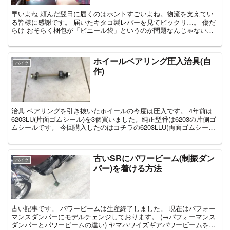
早いよね 頼んだ翌日に届くのはホントすごいよね。物流を支えてい
る皆様に感謝です。 届いたキタコ製レバーを見てビックリ…。 傷だ
らけ おそらく梱包が「ビニール袋」というのが問題なんじゃないで
しょうか。商品制作時にはキレイな状態...
ホイールベアリング圧入治具(自
バイク
作)
治具 ベアリングを引き抜いたホイールの今度は圧入です。 4年前は
6203LU(片面ゴムシール)を3個買いました。純正型番は6203の片側ゴ
ムシールです。 今回購入したのはコチラの6203LLU(両面ゴムシール)
NTN...
古いSRにパワービーム(制振ダン
バイク
パー)を着ける方法
古い記事です。 パワービームは生産終了しました。 現在はパフォー
マンスダンパーにモデルチェンジしております。 (→パフォーマンス
ダンパーとパワービームの違い) ヤマハワイズギアパワービームを古