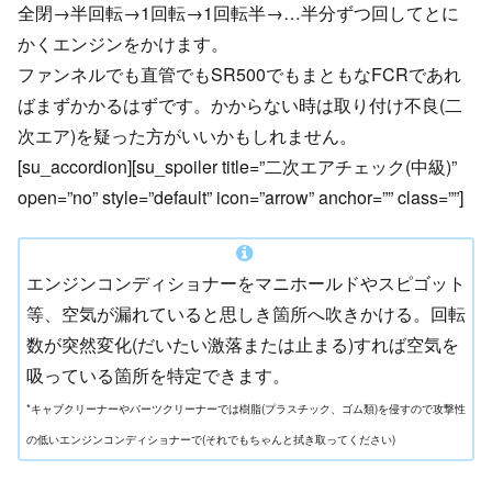
全閉→半回転→1回転→1回転半→…半分ずつ回してとに
かくエンジンをかけます。
ファンネルでも直管でもSR500でもまともなFCRであれ
ばまずかかるはずです。かからない時は取り付け不良(二
次エア)を疑った方がいいかもしれません。
[su_accordion][su_spoiler title=”二次エアチェック(中級)”
open=”no” style=”default” icon=”arrow” anchor=”” class=””]
エンジンコンディショナーをマニホールドやスピゴット
等、空気が漏れていると思しき箇所へ吹きかける。回転
数が突然変化(だいたい激落または止まる)すれば空気を
吸っている箇所を特定できます。
*キャブクリーナーやバーツクリーナーでは樹脂(プラスチック、ゴム類)を侵すので攻撃性
の低いエンジンコンディショナーで(それでもちゃんと拭き取ってください)