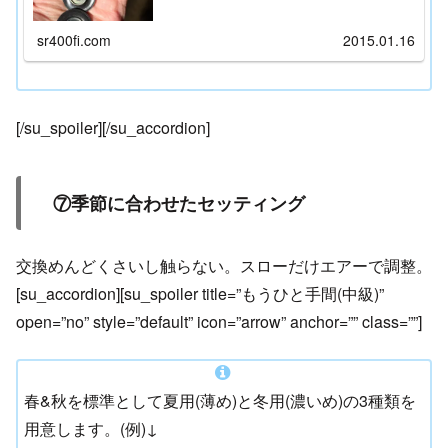
証した訳ではありません。 ですので「素人の絵日記」
程度にお考え下さい。 ...
sr400fi.com
2015.01.16
[/su_spoiler][/su_accordion]
⑦季節に合わせたセッティング
交換めんどくさいし触らない。スローだけエアーで調整。
[su_accordion][su_spoiler title=”もうひと手間(中級)”
open=”no” style=”default” icon=”arrow” anchor=”” class=””]
春&秋を標準として夏用(薄め)と冬用(濃いめ)の3種類を
用意します。(例)↓