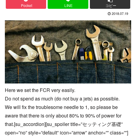
Pocket
LINE
コピー
2018.07.19
Here we set the FCR very easily.
Do not spend as much (do not buy a jets) as possible.
We will fix the troublesome needle to 1, so please be
aware that there is only about 80% to 90% of power for
that.[su_accordion][su_spoiler title=”セッティング基礎”
open=”no” style=”default” icon=”arrow” anchor=”” class=””]