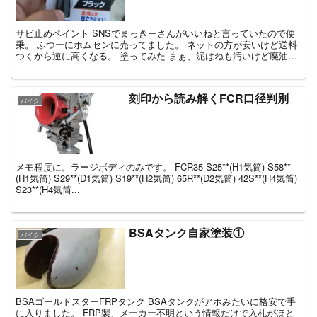
サビ止めペイント SNSでまっきーさんがいいねと言っていたので便
乗。 ふつーにホムセンに売ってました。 ネットの方が安いけど送料
つくから逆に高くなる。 塗ってみた まぁ、泥はねも汚いけど廃油ま
わりの錆がひどい。 泥を...
刻印から読み解くFCR口径判別
バイク
メモ程度に。ラージボディのみです。 FCR35 S25**(H1気筒) S58**
(H1気筒) S29**(D1気筒) S19**(H2気筒) 65R**(D2気筒) 42S**(H4気筒)
S23**(H4気筒...
BSAタンク自家塗装①
バイク
BSAゴールドスターFRPタンク BSAタンクがアホみたいに格安で手
に入りました。 FRP製、メーカー不明という情報だけで入札がほと