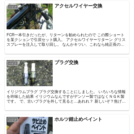
アクセルワイヤー交換
バイク
FCR一本引きだったが、リターンを勧められたので この際ショート
を某クションで引戻セット購入。 アクセルワイヤーリターン グリス
スプレーを注入して取り回し。 なんかキツい、これなら純正長の方
が良かった。 というか、ショート...
プラグ交換
バイク
イリジウムプラグ プラグ交換することにしました。 いろいろな情報
を吟味した結果 イリジウムなんですがデンソー製ではなくＮＧＫ製
です。 で、古いプラグを外して見ると…あれれ？ 新しいぞ？焦げ具
合もいい感じで白くも黒くもない。 ...
ホルツ錆止めペイント
バイク