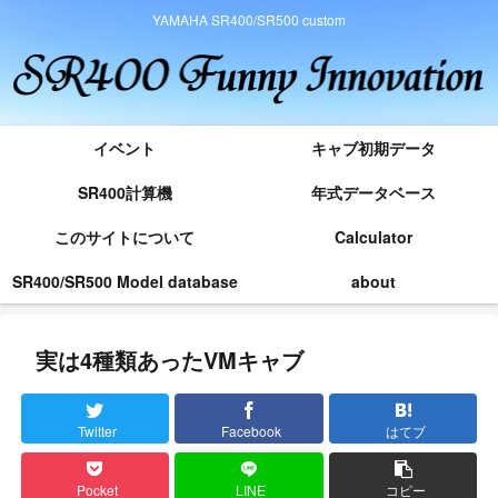
YAMAHA SR400/SR500 custom
イベント
キャブ初期データ
SR400計算機
年式データベース
このサイトについて
Calculator
SR400/SR500 Model database
about
実は4種類あったVMキャブ
Twitter
Facebook
はてブ
Pocket
LINE
コピー