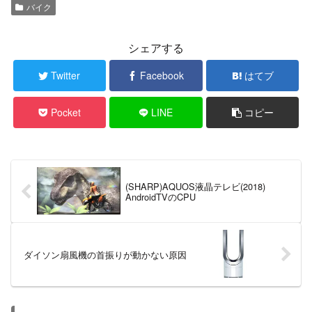
バイク
シェアする
Twitter
Facebook
はてブ
Pocket
LINE
コピー
(SHARP)AQUOS液晶テレビ(2018)
AndroidTVのCPU
ダイソン扇風機の首振りが動かない原因