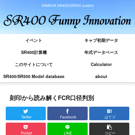
YAMAHA SR400/SR500 custom
イベント
キャブ初期データ
SR400計算機
年式データベース
このサイトについて
Calculator
SR400/SR500 Model database
about
刻印から読み解くFCR口径判別
Twitter
Facebook
はてブ
Pocket
LINE
コピー