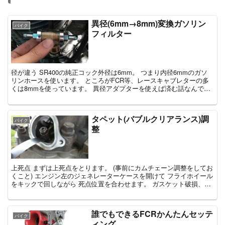
異径(6mm→8mm)変換ガソリン
バイク
フィルター
径が違う SR400の純正コック外径は6mm。 つまり内径6mmのガソ
リンホースを使います。 ところがFCR等、レースキャブレターの多
くは8mmを使っています。 異径アダプターを使えば済む話なんです
が、 見た目があまり良くないとい...
タペット(バブルクリアランス)調
バイク
整
上死点 まずは上死点をとります。 (事前にカムチェーン調整をしてお
くこと) エンジン左のジェネレーターケースを開けて フライホイール
をキックで回しながら 死点位置を合わせます。 ガスケット破損、要
交換 (部品番号：3GW-...
誰でもできるFCRかんたんセッテ
バイク
ィング