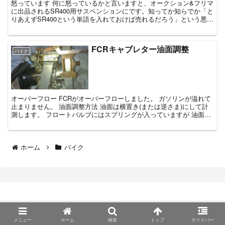
怒っています 何に怒っているかと言いますと、オークション&フリマ
に出品されるSR400用サスペンションにです。知ってか知らでか「と
りあえずSR400という単語を入れておけば売れるだろう」という悪質
な出品が多すぎです。原付重量のサスペン...
FCRキャブレター油面調整
バイク
オーバーフロー FCRがオーバーフローしました。 ガソリンが溢れて
止まりません。 油面調整方法 油面は横置き(または逆さま)にして計
測します。 フロートバルブにはスプリングが入っていますが 油面調
整時はスプリングが押...
ホーム
バイク
Copyright © 2005 SR400FI.com All Rights Reserved.
メニュー
ホーム
検索
トップ
サイドバー