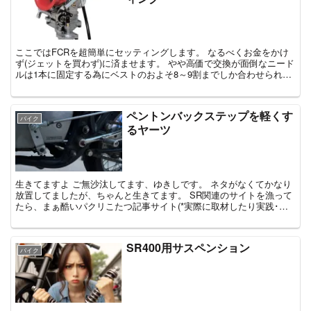
ここではFCRを超簡単にセッティングします。 なるべくお金をかけ
ず(ジェットを買わず)に済ませます。 やや高価で交換が面倒なニード
ルは1本に固定する為にベストのおよそ8～9割までしか合わせられな
い事をご承知ください。 青：パイロッ...
ペントンバックステップを軽くす
バイク
るヤーツ
生きてますよ ご無沙汰してます、ゆきしです。 ネタがなくてかなり
放置してましたが、ちゃんと生きてます。 SR関連のサイトを漁って
たら、まぁ酷いパクリこたつ記事サイト(*実際に取材したり実践･行
動するわけではなく、こたつでカチカチとクリ...
SR400用サスペンション
バイク